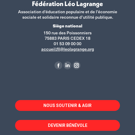
Fédération Léo Lagrange
Association d'éducation populaire et de l'économie
sociale et solidaire reconnue d’utilité publique.
Siège national
150 rue des Poissonniers
75883 PARIS CEDEX 18
01 53 09 00 00
accueil.fll@leolagrange.org
Retrouvez-nous sur :
La
La
La
page
page
page
Facebook
LinkedIn
Instagram
s'ouvre
s'ouvre
s'ouvre
dans
dans
dans
NOUS SOUTENIR & AGIR
une
une
une
nouvelle
nouvelle
nouvelle
fenêtre
fenêtre
fenêtre
DEVENIR BÉNÉVOLE