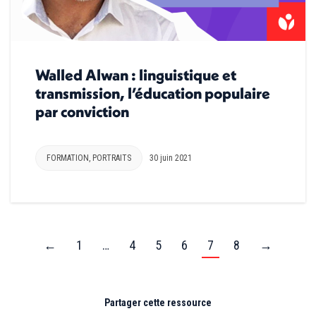
Walled Alwan : linguistique et
transmission, l’éducation populaire
par conviction
FORMATION
,
PORTRAITS
30 juin 2021
←
1
…
4
5
6
7
8
→
Partager cette ressource