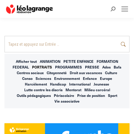
Recherche
:
Recherche
:
Afficher tout
ANIMATION
PETITE ENFANCE
FORMATION
FEDERAL
PORTRAITS
PROGRAMMES
PRESSE
Ados
Bafa
Centres sociaux
Citoyenneté
Droit aux vacances
Culture
Conso
Sciences
Environnement
Enfance
Europe
Harcèlement
Handicap
International
Jeunesse
Lutte contre les discris
Mentorat
Milieu carcéral
Outils pédagogiques
Périscolaire
Prise de position
Sport
Vie associative