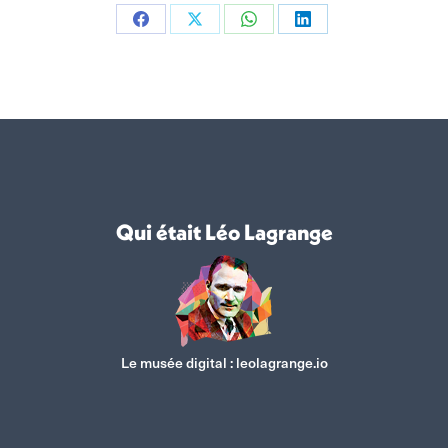
Partager
Partager
Partager
Partager
sur
sur
sur
sur
Facebook
X
WhatsApp
LinkedIn
Qui était Léo Lagrange
Le musée digital :
leolagrange.io