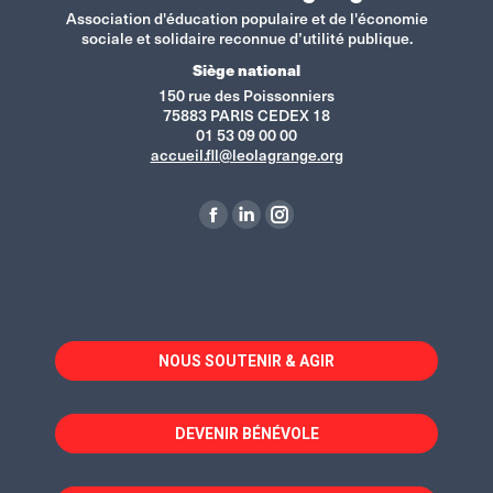
Association d'éducation populaire et de l'économie
sociale et solidaire reconnue d’utilité publique.
Siège national
150 rue des Poissonniers
75883 PARIS CEDEX 18
01 53 09 00 00
accueil.fll@leolagrange.org
Retrouvez-nous sur :
La
La
La
page
page
page
Facebook
LinkedIn
Instagram
s'ouvre
s'ouvre
s'ouvre
dans
dans
dans
NOUS SOUTENIR & AGIR
une
une
une
nouvelle
nouvelle
nouvelle
fenêtre
fenêtre
fenêtre
DEVENIR BÉNÉVOLE