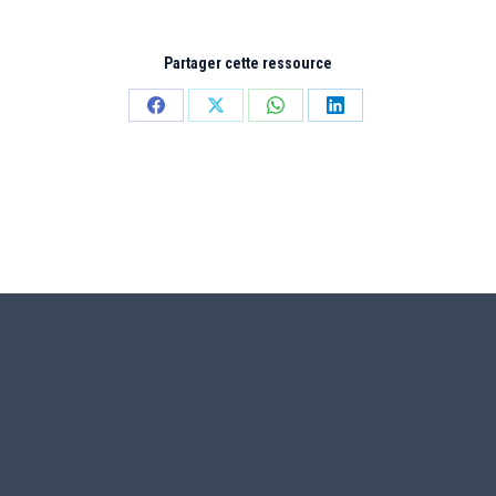
Partager cette ressource
Partager
Partager
Partager
Partager
sur
sur
sur
sur
Facebook
X
WhatsApp
LinkedIn