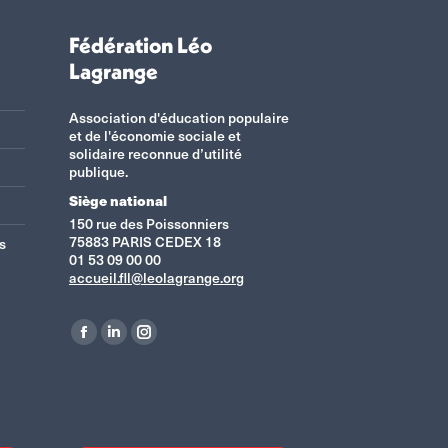
Fédération Léo
Lagrange
Association d'éducation populaire
et de l'économie sociale et
solidaire reconnue d’utilité
publique.
Siège national
150 rue des Poissonniers
75883 PARIS CEDEX 18
s
01 53 09 00 00
accueil.fll@leolagrange.org
Retrouvez-nous sur :
La
La
La
page
page
page
Facebook
LinkedIn
Instagram
s'ouvre
s'ouvre
s'ouvre
dans
dans
dans