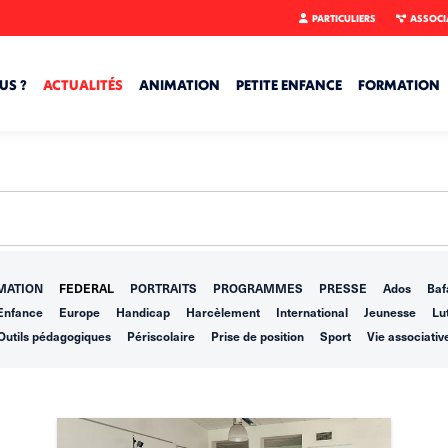
PARTICULIERS
ASSOCI
US ?
ACTUALITÉS
ANIMATION
PETITE ENFANCE
FORMATION
MATION
FEDERAL
PORTRAITS
PROGRAMMES
PRESSE
Ados
Baf
Enfance
Europe
Handicap
Harcèlement
International
Jeunesse
Lut
Outils pédagogiques
Périscolaire
Prise de position
Sport
Vie associativ