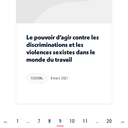
Le pouvoir d’agir contre les
discriminations et les
violences sexistes dans le
monde du travail
FEDERAL
8 mars 2021
←
1
…
7
8
9
10
11
…
20
→