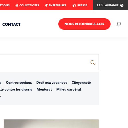
ATIONS
COLLECTIVITÉS
ENTREPRISES
PRESSE
LÉO LAGRANGE
CONTACT
NOUS REJOINDRE & AGIR
Rech
:
a
Centres sociaux
Droit aux vacances
Citoyenneté
te contre les discris
Mentorat
Milieu carcéral
e