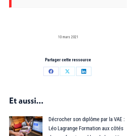
10 mars 2021
Partager cette ressource
Partager
Partager
Partager
sur
sur
sur
Facebook
X
LinkedIn
Et aussi...
Décrocher son diplôme par la VAE :
Léo Lagrange Formation aux côtés