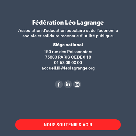
Fédération Léo Lagrange
Association d'éducation populaire et de l'économie
sociale et solidaire reconnue d’utilité publique.
Siège national
150 rue des Poissonniers
75883 PARIS CEDEX 18
01 53 09 00 00
accueil.fll@leolagrange.org
Retrouvez-nous sur :
La
La
La
page
page
page
Facebook
LinkedIn
Instagram
s'ouvre
s'ouvre
s'ouvre
dans
dans
dans
NOUS SOUTENIR & AGIR
une
une
une
nouvelle
nouvelle
nouvelle