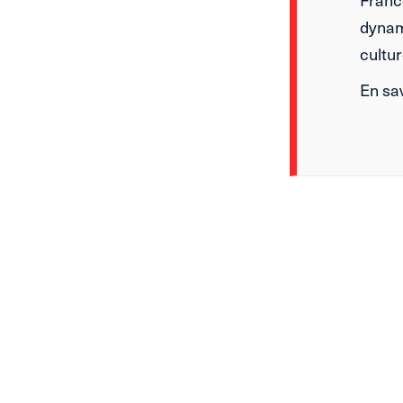
dynami
cultu
En sav