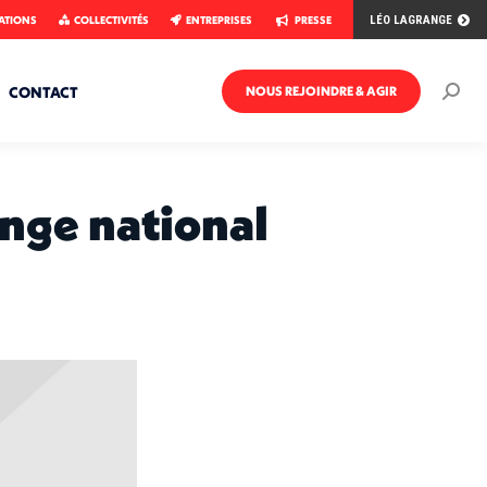
ATIONS
COLLECTIVITÉS
ENTREPRISES
PRESSE
LÉO LAGRANGE
CONTACT
NOUS REJOINDRE & AGIR
Rech
:
enge national