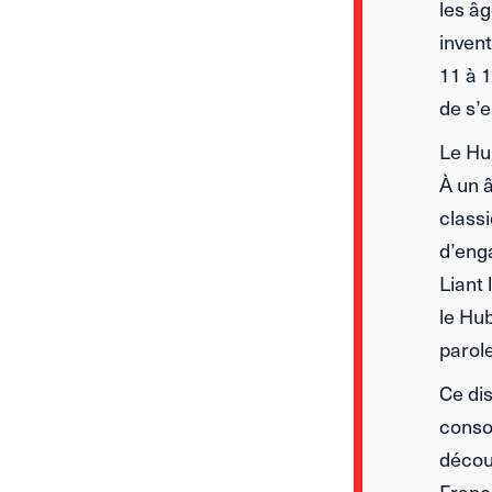
les âg
inven
11 à 1
de s’e
Le Hu
À un 
class
d’eng
Liant 
le Hub
parole
Ce di
consom
décou
France