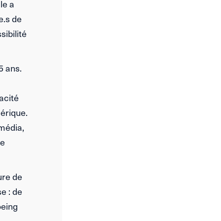
le a
e.s de
sibilité
5 ans.
acité
érique.
 média,
de
ure de
e : de
oeing