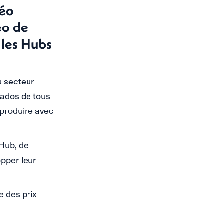
Léo
éo de
 les Hubs
u secteur
 ados de tous
reproduire avec
 Hub, de
opper leur
e des prix