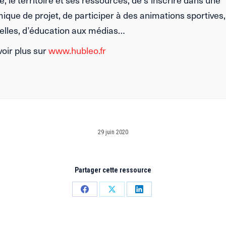
que de projet, de participer à des animations sportives,
relles, d’éducation aux médias…
oir plus sur
www.hubleo.fr
29 juin 2020
Partager cette ressource
Partager
Partager
Partager
sur
sur
sur
Facebook
X
LinkedIn