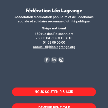
Fédération Léo Lagrange
Association d'éducation populaire et de l'économie
sociale et solidaire reconnue d’utilité publique.
Siège national
150 rue des Poissonniers
75883 PARIS CEDEX 18
01 53 09 00 00
accueil.fll@leolagrange.org
Retrouvez-nous sur :
La
La
La
page
page
page
Facebook
LinkedIn
Instagram
s'ouvre
s'ouvre
s'ouvre
dans
dans
dans
NOUS SOUTENIR & AGIR
une
une
une
nouvelle
nouvelle
nouvelle
fenêtre
fenêtre
fenêtre
DEVENIR BÉNÉVOLE