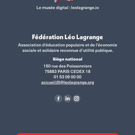
Le musée digital :
leolagrange.io
Fédération Léo Lagrange
Association d'éducation populaire et de l'économie
sociale et solidaire reconnue d’utilité publique.
Siège national
150 rue des Poissonniers
75883 PARIS CEDEX 18
01 53 09 00 00
accueil.fll@leolagrange.org
Retrouvez-nous sur :
La
La
La
page
page
page
Facebook
LinkedIn
Instagram
s'ouvre
s'ouvre
s'ouvre
dans
dans
dans