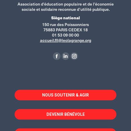
Association d'éducation populaire et de l'économie
sociale et solidaire reconnue d’utilité publique.
Siège national
150 rue des Poissonniers
75883 PARIS CEDEX 18
01 53 09 00 00
accueil.fll@leolagrange.org
Retrouvez-nous sur :
La
La
La
page
page
page
Facebook
LinkedIn
Instagram
s'ouvre
s'ouvre
s'ouvre
dans
dans
dans
NOUS SOUTENIR & AGIR
une
une
une
nouvelle
nouvelle
nouvelle
fenêtre
fenêtre
fenêtre
DEVENIR BÉNÉVOLE