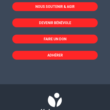
dans
dans
dans
NOUS SOUTENIR & AGIR
une
une
une
nouvelle
nouvelle
nouvelle
fenêtre
fenêtre
fenêtre
DEVENIR BÉNÉVOLE
FAIRE UN DON
ADHÉRER