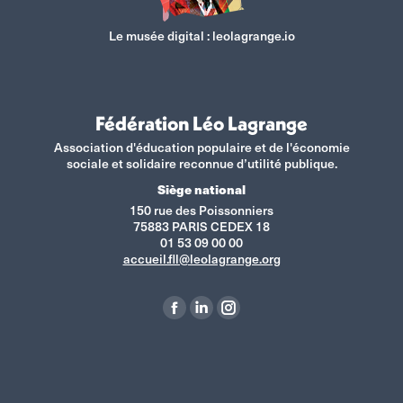
Le musée digital :
leolagrange.io
Fédération Léo Lagrange
Association d'éducation populaire et de l'économie
sociale et solidaire reconnue d’utilité publique.
Siège national
150 rue des Poissonniers
75883 PARIS CEDEX 18
01 53 09 00 00
accueil.fll@leolagrange.org
Retrouvez-nous sur :
La
La
La
page
page
page
Facebook
LinkedIn
Instagram
s'ouvre
s'ouvre
s'ouvre