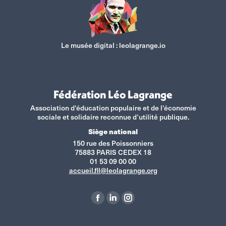
Le musée digital :
leolagrange.io
Fédération Léo Lagrange
Association d'éducation populaire et de l'économie
sociale et solidaire reconnue d’utilité publique.
Siège national
150 rue des Poissonniers
75883 PARIS CEDEX 18
01 53 09 00 00
accueil.fll@leolagrange.org
Retrouvez-nous sur :
La
La
La
page
page
page