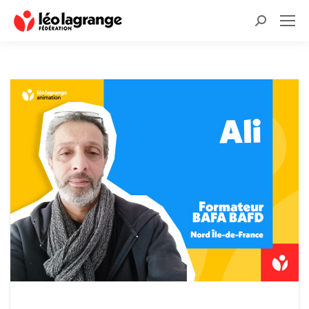
Recherche
: