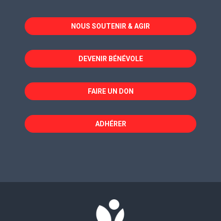
s'ouvre
s'ouvre
s'ouvre
dans
dans
dans
NOUS SOUTENIR & AGIR
une
une
une
nouvelle
nouvelle
nouvelle
fenêtre
fenêtre
fenêtre
DEVENIR BÉNÉVOLE
FAIRE UN DON
ADHÉRER