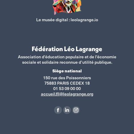
Le musée digital :
leolagrange.io
Fédération Léo Lagrange
Association d'éducation populaire et de l'économie
sociale et solidaire reconnue d’utilité publique.
Siège national
150 rue des Poissonniers
75883 PARIS CEDEX 18
01 53 09 00 00
accueil.fll@leolagrange.org
Retrouvez-nous sur :
La
La
La
page
page
page
Facebook
LinkedIn
Instagram