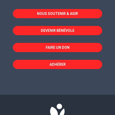
s'ouvre
s'ouvre
s'ouvre
dans
dans
dans
NOUS SOUTENIR & AGIR
une
une
une
nouvelle
nouvelle
nouvelle
fenêtre
fenêtre
fenêtre
DEVENIR BÉNÉVOLE
FAIRE UN DON
ADHÉRER