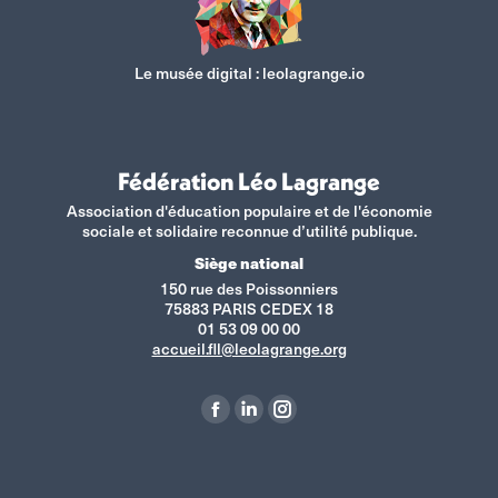
Le musée digital :
leolagrange.io
Fédération Léo Lagrange
Association d'éducation populaire et de l'économie
sociale et solidaire reconnue d’utilité publique.
Siège national
150 rue des Poissonniers
75883 PARIS CEDEX 18
01 53 09 00 00
accueil.fll@leolagrange.org
Retrouvez-nous sur :
La
La
La
page
page
page
Facebook
LinkedIn
Instagram