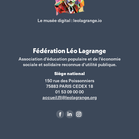
Le musée digital :
leolagrange.io
Fédération Léo Lagrange
Association d'éducation populaire et de l'économie
sociale et solidaire reconnue d’utilité publique.
Siège national
150 rue des Poissonniers
75883 PARIS CEDEX 18
01 53 09 00 00
accueil.fll@leolagrange.org
Retrouvez-nous sur :
La
La
La
page
page
page
Facebook
LinkedIn
Instagram