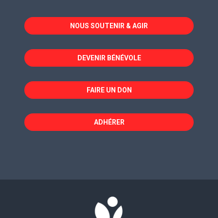
s'ouvre
s'ouvre
s'ouvre
dans
dans
dans
NOUS SOUTENIR & AGIR
une
une
une
nouvelle
nouvelle
nouvelle
fenêtre
fenêtre
fenêtre
DEVENIR BÉNÉVOLE
FAIRE UN DON
ADHÉRER