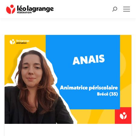
Recherche
: