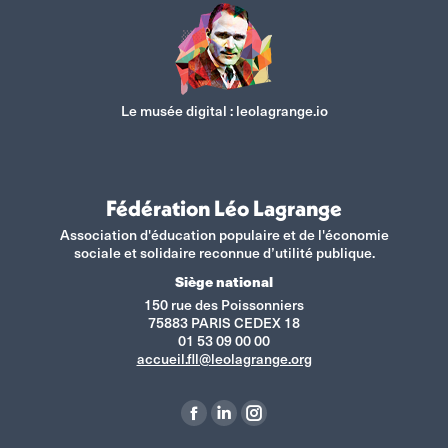
Le musée digital :
leolagrange.io
Fédération Léo Lagrange
Association d'éducation populaire et de l'économie
sociale et solidaire reconnue d’utilité publique.
Siège national
150 rue des Poissonniers
75883 PARIS CEDEX 18
01 53 09 00 00
accueil.fll@leolagrange.org
Retrouvez-nous sur :
La
La
La