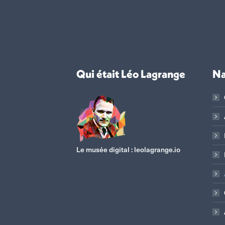
Qui était Léo Lagrange
Na
Le musée digital :
leolagrange.io