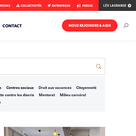
ATIONS
COLLECTIVITÉS
ENTREPRISES
PRESSE
LÉO LAGRANGE
CONTACT
NOUS REJOINDRE & AGIR
Rech
:
a
Centres sociaux
Droit aux vacances
Citoyenneté
te contre les discris
Mentorat
Milieu carcéral
e