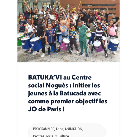
BATUKA’VI au Centre
social Noguès : initier les
jeunes à la Batucada avec
comme premier objectif les
JO de Paris !
PROGRAMMES
,
Ados
,
ANIMATION
,
Centres sociaux
,
Culture