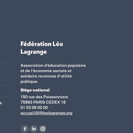
Fédération Léo
Lagrange
Association d'éducation populaire
et de l'économie sociale et
solidaire reconnue d’utilité
publique.
Siège national
150 rue des Poissonniers
75883 PARIS CEDEX 18
s
01 53 09 00 00
accueil.fll@leolagrange.org
Retrouvez-nous sur :
La
La
La