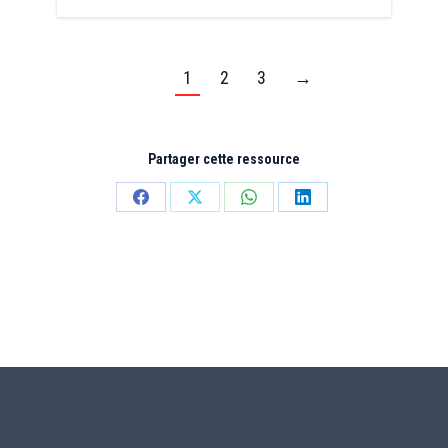
1
2
3
→
Partager cette ressource
Partager
Partager
Partager
Partager
sur
sur
sur
sur
Facebook
X
WhatsApp
LinkedIn