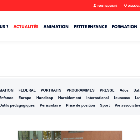
PARTICULIERS
ASSOCI
US ?
ACTUALITÉS
ANIMATION
PETITE ENFANCE
FORMATION
MATION
FEDERAL
PORTRAITS
PROGRAMMES
PRESSE
Ados
Baf
Enfance
Europe
Handicap
Harcèlement
International
Jeunesse
Lut
Outils pédagogiques
Périscolaire
Prise de position
Sport
Vie associativ