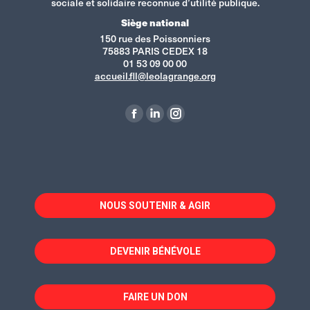
sociale et solidaire reconnue d’utilité publique.
Siège national
150 rue des Poissonniers
75883 PARIS CEDEX 18
01 53 09 00 00
accueil.fll@leolagrange.org
Retrouvez-nous sur :
La
La
La
page
page
page
Facebook
LinkedIn
Instagram
s'ouvre
s'ouvre
s'ouvre
dans
dans
dans
NOUS SOUTENIR & AGIR
une
une
une
nouvelle
nouvelle
nouvelle
fenêtre
fenêtre
fenêtre
DEVENIR BÉNÉVOLE
FAIRE UN DON