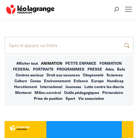
Recherche
:
Recherche
:
Afficher tout
ANIMATION
PETITE ENFANCE
FORMATION
FEDERAL
PORTRAITS
PROGRAMMES
PRESSE
Ados
Bafa
Centres sociaux
Droit aux vacances
Citoyenneté
Sciences
Culture
Conso
Environnement
Enfance
Europe
Handicap
Harcèlement
International
Jeunesse
Lutte contre les discris
Mentorat
Milieu carcéral
Outils pédagogiques
Périscolaire
Prise de position
Sport
Vie associative