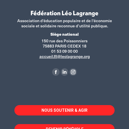
Fédération Léo Lagrange
Association d'éducation populaire et de l'économie
sociale et solidaire reconnue d’utilité publique.
Siège national
150 rue des Poissonniers
75883 PARIS CEDEX 18
01 53 09 00 00
accueil.fll@leolagrange.org
Retrouvez-nous sur :
La
La
La
page
page
page
Facebook
LinkedIn
Instagram
s'ouvre
s'ouvre
s'ouvre
dans
dans
dans
NOUS SOUTENIR & AGIR
une
une
une
nouvelle
nouvelle
nouvelle
fenêtre
fenêtre
fenêtre