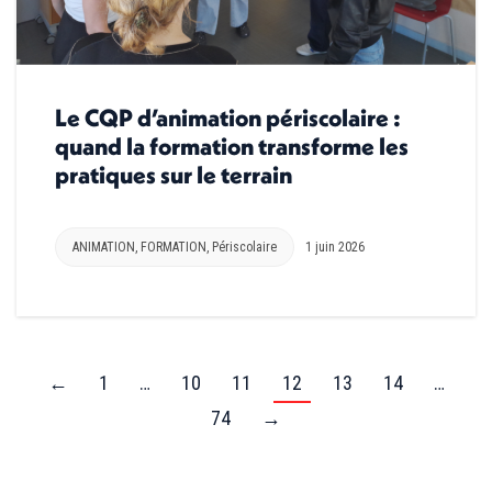
Le CQP d’animation périscolaire :
quand la formation transforme les
pratiques sur le terrain
ANIMATION
,
FORMATION
,
Périscolaire
1 juin 2026
←
1
…
10
11
12
13
14
…
74
→