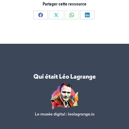
Partager cette ressource
Partager
Partager
Partager
Partager
sur
sur
sur
sur
Facebook
X
WhatsApp
LinkedIn
Qui était Léo Lagrange
Le musée digital :
leolagrange.io