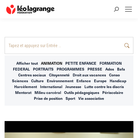
Recherche
:
Recherche
:
Afficher tout
ANIMATION
PETITE ENFANCE
FORMATION
FEDERAL
PORTRAITS
PROGRAMMES
PRESSE
Ados
Bafa
Centres sociaux
Citoyenneté
Droit aux vacances
Conso
Sciences
Culture
Environnement
Enfance
Europe
Handicap
Harcèlement
International
Jeunesse
Lutte contre les discris
Mentorat
Milieu carcéral
Outils pédagogiques
Périscolaire
Prise de position
Sport
Vie associative