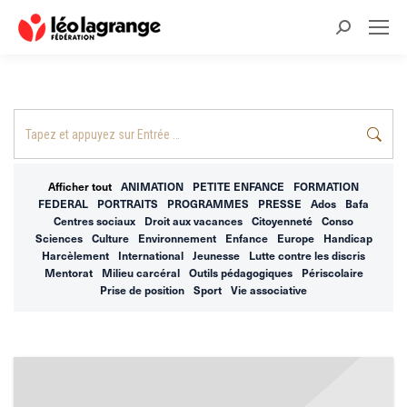
Recherche
:
Recherche
:
Afficher tout
ANIMATION
PETITE ENFANCE
FORMATION
FEDERAL
PORTRAITS
PROGRAMMES
PRESSE
Ados
Bafa
Centres sociaux
Droit aux vacances
Citoyenneté
Conso
Sciences
Culture
Environnement
Enfance
Europe
Handicap
Harcèlement
International
Jeunesse
Lutte contre les discris
Mentorat
Milieu carcéral
Outils pédagogiques
Périscolaire
Prise de position
Sport
Vie associative