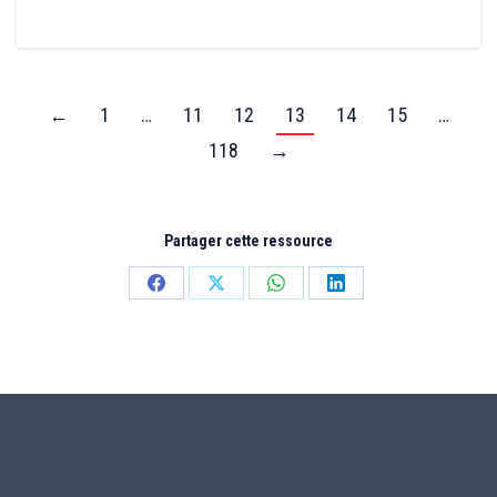
←
1
…
11
12
13
14
15
…
118
→
Partager cette ressource
Partager
Partager
Partager
Partager
sur
sur
sur
sur
Facebook
X
WhatsApp
LinkedIn