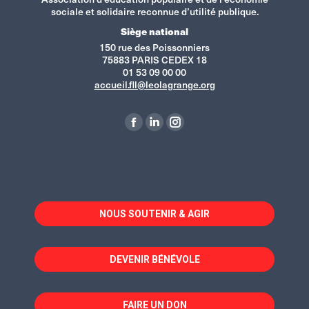
sociale et solidaire reconnue d’utilité publique.
Siège national
150 rue des Poissonniers
75883 PARIS CEDEX 18
01 53 09 00 00
accueil.fll@leolagrange.org
Retrouvez-nous sur :
La
La
La
page
page
page
Facebook
LinkedIn
Instagram
s'ouvre
s'ouvre
s'ouvre
dans
dans
dans
NOUS SOUTENIR & AGIR
une
une
une
nouvelle
nouvelle
nouvelle
fenêtre
fenêtre
fenêtre
DEVENIR BÉNÉVOLE
FAIRE UN DON