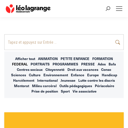
Recherche
:
Recherche
:
Afficher tout
ANIMATION
PETITE ENFANCE
FORMATION
FEDERAL
PORTRAITS
PROGRAMMES
PRESSE
Ados
Bafa
Centres sociaux
Citoyenneté
Droit aux vacances
Conso
Sciences
Culture
Environnement
Enfance
Europe
Handicap
Harcèlement
International
Jeunesse
Lutte contre les discris
Mentorat
Milieu carcéral
Outils pédagogiques
Périscolaire
Prise de position
Sport
Vie associative