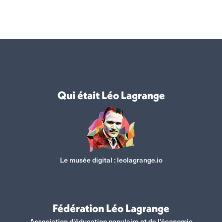
sur
sur
sur
sur
Facebook
X
WhatsApp
LinkedIn
Qui était Léo Lagrange
Le musée digital :
leolagrange.io
Fédération Léo Lagrange
Association d'éducation populaire et de l'économie