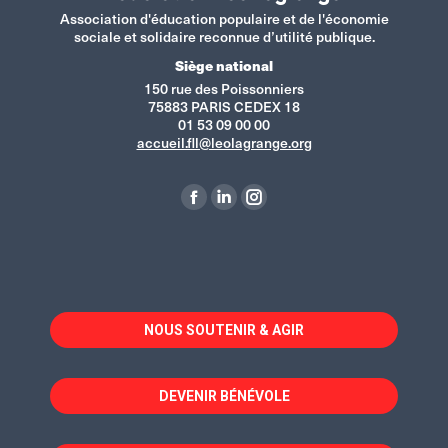
Association d'éducation populaire et de l'économie
sociale et solidaire reconnue d’utilité publique.
Siège national
150 rue des Poissonniers
75883 PARIS CEDEX 18
01 53 09 00 00
accueil.fll@leolagrange.org
Retrouvez-nous sur :
La
La
La
page
page
page
Facebook
LinkedIn
Instagram
s'ouvre
s'ouvre
s'ouvre
dans
dans
dans
NOUS SOUTENIR & AGIR
une
une
une
nouvelle
nouvelle
nouvelle
fenêtre
fenêtre
fenêtre
DEVENIR BÉNÉVOLE