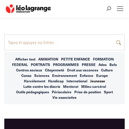
Recherche
:
Recherche
:
Afficher tout
ANIMATION
PETITE ENFANCE
FORMATION
FEDERAL
PORTRAITS
PROGRAMMES
PRESSE
Ados
Bafa
Centres sociaux
Citoyenneté
Droit aux vacances
Culture
Conso
Sciences
Environnement
Enfance
Europe
Harcèlement
Handicap
International
Jeunesse
Lutte contre les discris
Mentorat
Milieu carcéral
Outils pédagogiques
Périscolaire
Prise de position
Sport
Vie associative