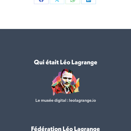
Partager
Partager
Partager
Partager
sur
sur
sur
sur
Facebook
X
WhatsApp
LinkedIn
Qui était Léo Lagrange
Le musée digital :
leolagrange.io
Fédération Léo Lagrange