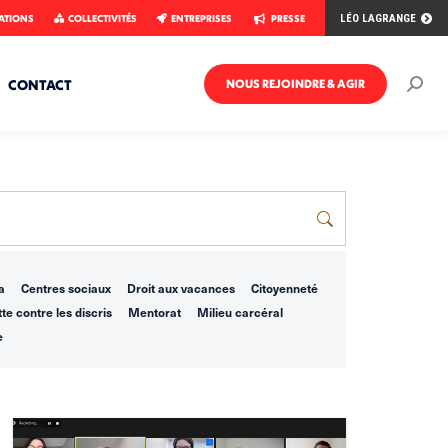
ATIONS
COLLECTIVITÉS
ENTREPRISES
PRESSE
LÉO LAGRANGE
CONTACT
NOUS REJOINDRE & AGIR
Rech
:
a
Centres sociaux
Droit aux vacances
Citoyenneté
te contre les discris
Mentorat
Milieu carcéral
e