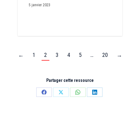
5 janvier 2023
←
1
2
3
4
5
…
20
→
Partager cette ressource
Partager
Partager
Partager
Partager
sur
sur
sur
sur
Facebook
X
WhatsApp
LinkedIn