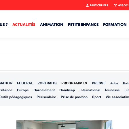
PARTICULIERS
ASSOCI
US ?
ACTUALITÉS
ANIMATION
PETITE ENFANCE
FORMATION
MATION
FEDERAL
PORTRAITS
PROGRAMMES
PRESSE
Ados
Baf
Enfance
Europe
Harcèlement
Handicap
International
Jeunesse
Lut
Outils pédagogiques
Périscolaire
Prise de position
Sport
Vie associativ