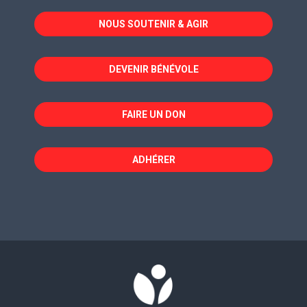
dans
dans
dans
NOUS SOUTENIR & AGIR
une
une
une
nouvelle
nouvelle
nouvelle
fenêtre
fenêtre
fenêtre
DEVENIR BÉNÉVOLE
FAIRE UN DON
ADHÉRER