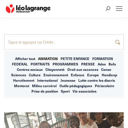
Recherche
:
Recherche
:
Afficher tout
ANIMATION
PETITE ENFANCE
FORMATION
FEDERAL
PORTRAITS
PROGRAMMES
PRESSE
Ados
Bafa
Centres sociaux
Citoyenneté
Droit aux vacances
Conso
Sciences
Culture
Environnement
Enfance
Europe
Handicap
Harcèlement
International
Jeunesse
Lutte contre les discris
Mentorat
Milieu carcéral
Outils pédagogiques
Périscolaire
Prise de position
Sport
Vie associative