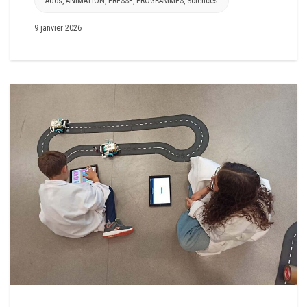
Ados
,
ANIMATION
,
PRESSE
,
PROGRAMMES
,
Sciences
9 janvier 2026