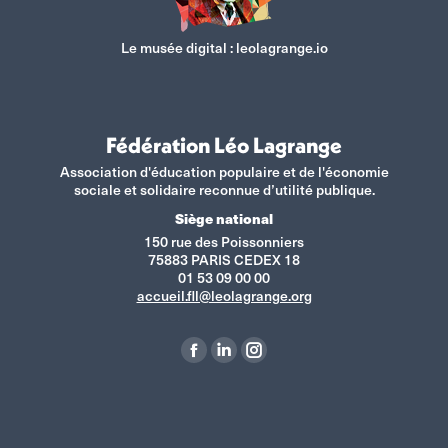
Le musée digital :
leolagrange.io
Fédération Léo Lagrange
Association d'éducation populaire et de l'économie
sociale et solidaire reconnue d’utilité publique.
Siège national
150 rue des Poissonniers
75883 PARIS CEDEX 18
01 53 09 00 00
accueil.fll@leolagrange.org
Retrouvez-nous sur :
La
La
La
page
page
page
Facebook
LinkedIn
Instagram
s'ouvre
s'ouvre
s'ouvre