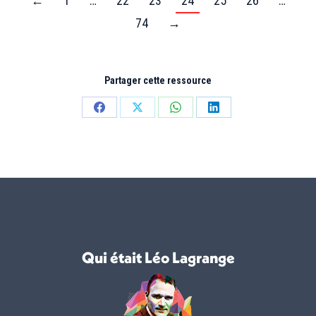
←
1
…
22
23
24
25
26
…
74
→
Partager cette ressource
Partager
Partager
Partager
Partager
sur
sur
sur
sur
Facebook
X
WhatsApp
LinkedIn
Qui était Léo Lagrange