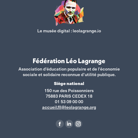
Le musée digital :
leolagrange.io
Fédération Léo Lagrange
Association d'éducation populaire et de l'économie
sociale et solidaire reconnue d’utilité publique.
Siège national
150 rue des Poissonniers
75883 PARIS CEDEX 18
01 53 09 00 00
accueil.fll@leolagrange.org
Retrouvez-nous sur :
La
La
La
page
page
page