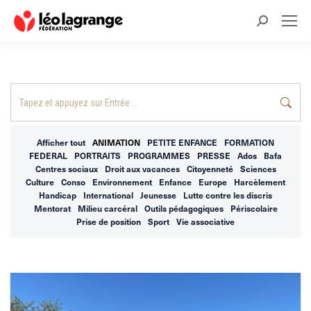
Recherche
:
Recherche
:
Afficher tout
ANIMATION
PETITE ENFANCE
FORMATION
FEDERAL
PORTRAITS
PROGRAMMES
PRESSE
Ados
Bafa
Centres sociaux
Droit aux vacances
Citoyenneté
Sciences
Culture
Conso
Environnement
Enfance
Europe
Harcèlement
Handicap
International
Jeunesse
Lutte contre les discris
Mentorat
Milieu carcéral
Outils pédagogiques
Périscolaire
Prise de position
Sport
Vie associative