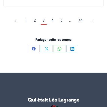
←
1
2
3
4
5
…
74
→
Partager cette ressource
Partager
Partager
Partager
Partager
sur
sur
sur
sur
Facebook
X
WhatsApp
LinkedIn
Qui était Léo Lagrange