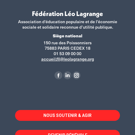
Fédération Léo Lagrange
Association d'éducation populaire et de l'économie
sociale et solidaire reconnue d’utilité publique.
Siège national
150 rue des Poissonniers
75883 PARIS CEDEX 18
01 53 09 00 00
accueil.fll@leolagrange.org
Retrouvez-nous sur :
La
La
La
page
page
page
Facebook
LinkedIn
Instagram
s'ouvre
s'ouvre
s'ouvre
dans
dans
dans
NOUS SOUTENIR & AGIR
une
une
une
nouvelle
nouvelle
nouvelle
fenêtre
fenêtre
fenêtre