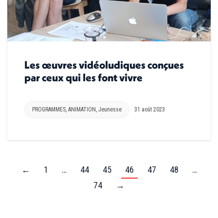
Les œuvres vidéoludiques conçues
par ceux qui les font vivre
PROGRAMMES
,
ANIMATION
,
Jeunesse
31 août 2023
←
1
…
44
45
46
47
48
…
74
→