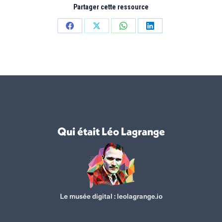
Partager cette ressource
Partager
Partager
Partager
Partager
sur
sur
sur
sur
Facebook
X
WhatsApp
LinkedIn
Qui était Léo Lagrange
Le musée digital :
leolagrange.io