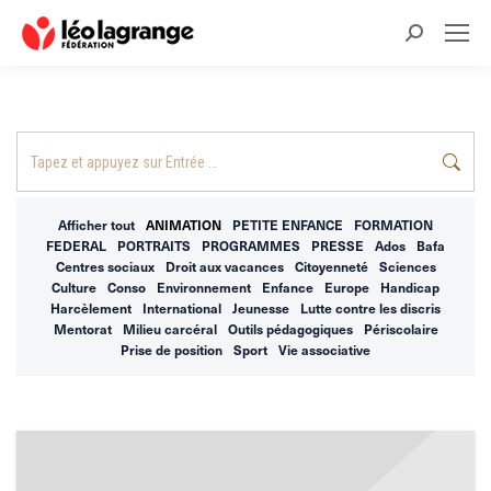
Recherche
:
Recherche
:
Afficher tout
ANIMATION
PETITE ENFANCE
FORMATION
FEDERAL
PORTRAITS
PROGRAMMES
PRESSE
Ados
Bafa
Centres sociaux
Droit aux vacances
Citoyenneté
Sciences
Culture
Conso
Environnement
Enfance
Europe
Handicap
Harcèlement
International
Jeunesse
Lutte contre les discris
Mentorat
Milieu carcéral
Outils pédagogiques
Périscolaire
Prise de position
Sport
Vie associative