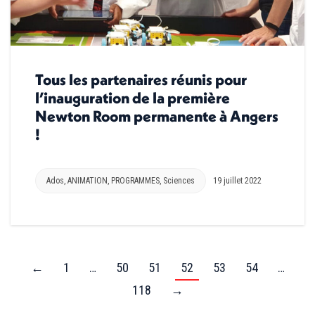
Tous les partenaires réunis pour
l’inauguration de la première
Newton Room permanente à Angers
!
Ados
,
ANIMATION
,
PROGRAMMES
,
Sciences
19 juillet 2022
←
1
…
50
51
52
53
54
…
118
→