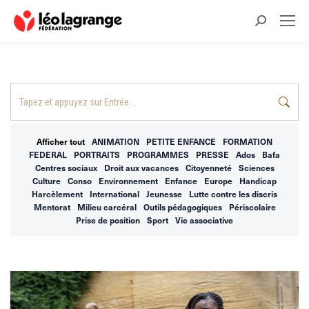
Recherche
:
Recherche
:
Afficher tout
ANIMATION
PETITE ENFANCE
FORMATION
FEDERAL
PORTRAITS
PROGRAMMES
PRESSE
Ados
Bafa
Centres sociaux
Droit aux vacances
Citoyenneté
Sciences
Culture
Conso
Environnement
Enfance
Europe
Handicap
Harcèlement
International
Jeunesse
Lutte contre les discris
Mentorat
Milieu carcéral
Outils pédagogiques
Périscolaire
Prise de position
Sport
Vie associative