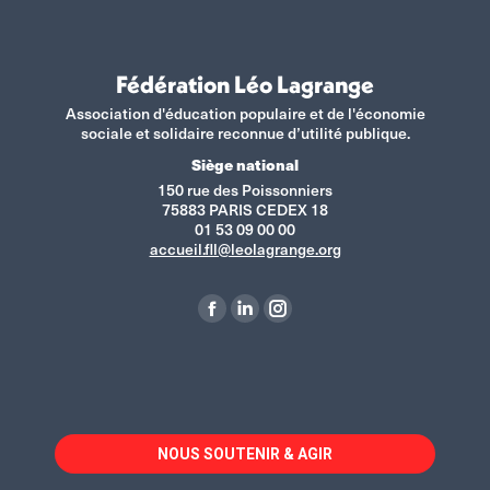
Fédération Léo Lagrange
Association d'éducation populaire et de l'économie
sociale et solidaire reconnue d’utilité publique.
Siège national
150 rue des Poissonniers
75883 PARIS CEDEX 18
01 53 09 00 00
accueil.fll@leolagrange.org
Retrouvez-nous sur :
La
La
La
page
page
page
Facebook
LinkedIn
Instagram
s'ouvre
s'ouvre
s'ouvre
dans
dans
dans
NOUS SOUTENIR & AGIR
une
une
une