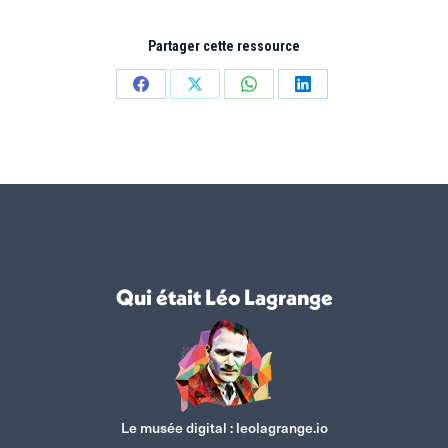
Partager cette ressource
Partager
Partager
Partager
Partager
sur
sur
sur
sur
Facebook
X
WhatsApp
LinkedIn
Qui était Léo Lagrange
Le musée digital :
leolagrange.io