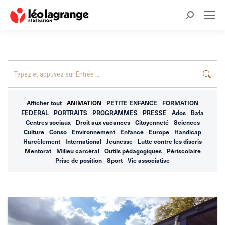
Recherche
:
Recherche
:
Afficher tout
ANIMATION
PETITE ENFANCE
FORMATION
FEDERAL
PORTRAITS
PROGRAMMES
PRESSE
Ados
Bafa
Centres sociaux
Droit aux vacances
Citoyenneté
Sciences
Culture
Conso
Environnement
Enfance
Europe
Handicap
Harcèlement
International
Jeunesse
Lutte contre les discris
Mentorat
Milieu carcéral
Outils pédagogiques
Périscolaire
Prise de position
Sport
Vie associative