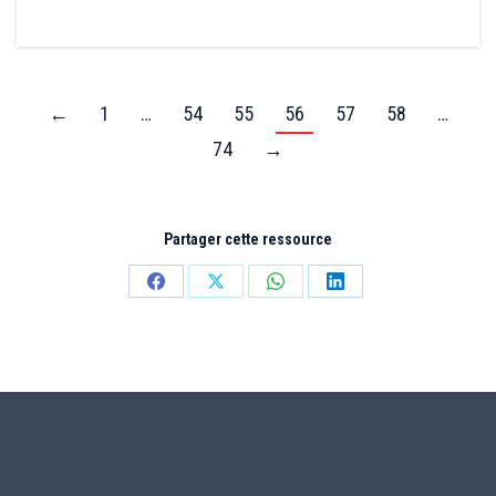
←
1
…
54
55
56
57
58
…
74
→
Partager cette ressource
Partager
Partager
Partager
Partager
sur
sur
sur
sur
Facebook
X
WhatsApp
LinkedIn