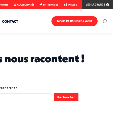
ATIONS
COLLECTIVITÉS
ENTREPRISES
PRESSE
LÉO LAGRANGE
CONTACT
NOUS REJOINDRE & AGIR
Rech
:
s nous racontent !
Rechercher
Rechercher