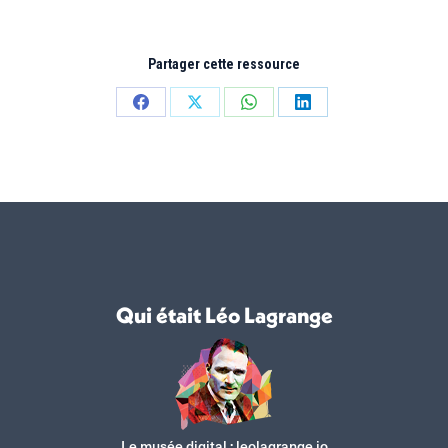
Partager cette ressource
Partager
Partager
Partager
Partager
sur
sur
sur
sur
Facebook
X
WhatsApp
LinkedIn
Qui était Léo Lagrange
Le musée digital :
leolagrange.io