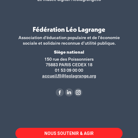
Fédération Léo Lagrange
Association d'éducation populaire et de l'économie
sociale et solidaire reconnue d’utilité publique.
Siège national
150 rue des Poissonniers
75883 PARIS CEDEX 18
01 53 09 00 00
accueil.fll@leolagrange.org
Retrouvez-nous sur :
La
La
La
page
page
page
Facebook
LinkedIn
Instagram
s'ouvre
s'ouvre
s'ouvre
dans
dans
dans
NOUS SOUTENIR & AGIR
une
une
une