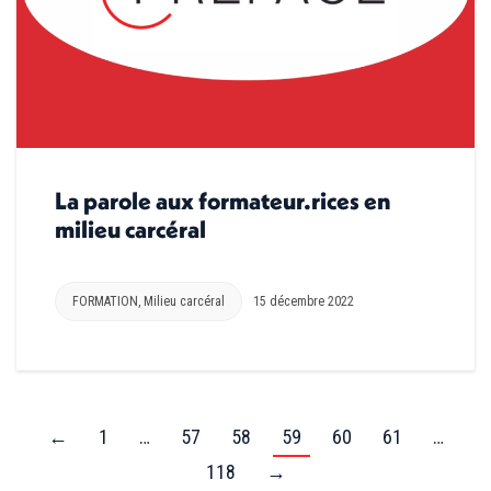
La parole aux formateur.rices en
milieu carcéral
FORMATION
,
Milieu carcéral
15 décembre 2022
←
1
…
57
58
59
60
61
…
118
→