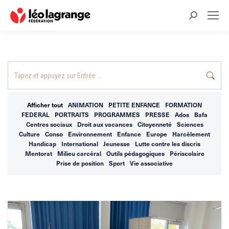
Recherche
:
Recherche
:
Afficher tout
ANIMATION
PETITE ENFANCE
FORMATION
FEDERAL
PORTRAITS
PROGRAMMES
PRESSE
Ados
Bafa
Centres sociaux
Droit aux vacances
Citoyenneté
Sciences
Culture
Conso
Environnement
Enfance
Europe
Harcèlement
Handicap
International
Jeunesse
Lutte contre les discris
Mentorat
Milieu carcéral
Outils pédagogiques
Périscolaire
Prise de position
Sport
Vie associative