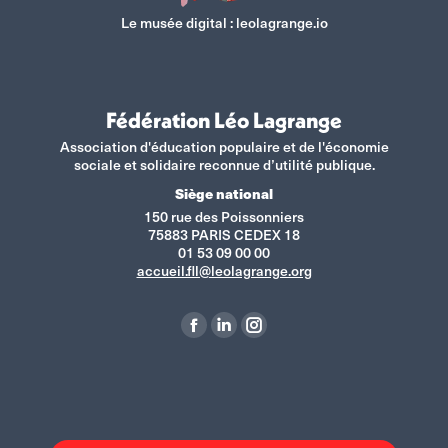
Le musée digital :
leolagrange.io
Fédération Léo Lagrange
Association d'éducation populaire et de l'économie
sociale et solidaire reconnue d’utilité publique.
Siège national
150 rue des Poissonniers
75883 PARIS CEDEX 18
01 53 09 00 00
accueil.fll@leolagrange.org
Retrouvez-nous sur :
La
La
La
page
page
page
Facebook
LinkedIn
Instagram
s'ouvre
s'ouvre
s'ouvre
dans
dans
dans