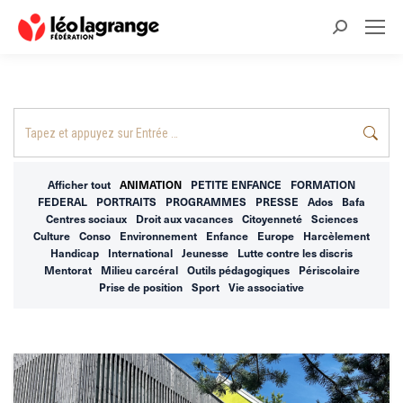
Recherche
:
Recherche
:
Afficher tout
ANIMATION
PETITE ENFANCE
FORMATION
FEDERAL
PORTRAITS
PROGRAMMES
PRESSE
Ados
Bafa
Centres sociaux
Droit aux vacances
Citoyenneté
Sciences
Culture
Conso
Environnement
Enfance
Europe
Harcèlement
Handicap
International
Jeunesse
Lutte contre les discris
Mentorat
Milieu carcéral
Outils pédagogiques
Périscolaire
Prise de position
Sport
Vie associative