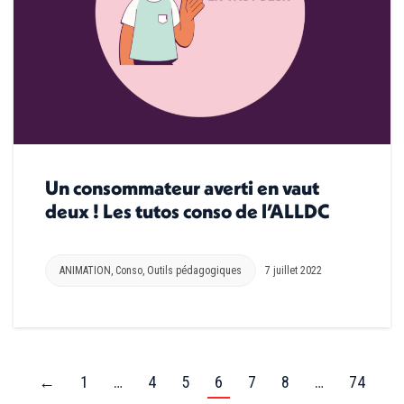
Un consommateur averti en vaut
deux ! Les tutos conso de l’ALLDC
ANIMATION
,
Conso
,
Outils pédagogiques
7 juillet 2022
←
1
…
4
5
6
7
8
…
74