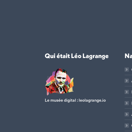
Qui était Léo Lagrange
Na
Le musée digital :
leolagrange.io