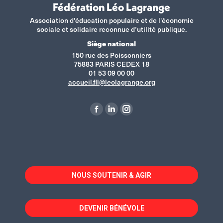
Fédération Léo Lagrange
Association d'éducation populaire et de l'économie
sociale et solidaire reconnue d’utilité publique.
Siège national
150 rue des Poissonniers
75883 PARIS CEDEX 18
01 53 09 00 00
accueil.fll@leolagrange.org
Retrouvez-nous sur :
La
La
La
page
page
page
Facebook
LinkedIn
Instagram
s'ouvre
s'ouvre
s'ouvre
dans
dans
dans
NOUS SOUTENIR & AGIR
une
une
une
nouvelle
nouvelle
nouvelle
fenêtre
fenêtre
fenêtre
DEVENIR BÉNÉVOLE