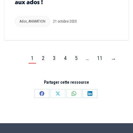
aux ados !
Ados
,
ANIMATION
21 octobre 2020
1
2
3
4
5
…
11
→
Partager cette ressource
Partager
Partager
Partager
Partager
sur
sur
sur
sur
Facebook
X
WhatsApp
LinkedIn