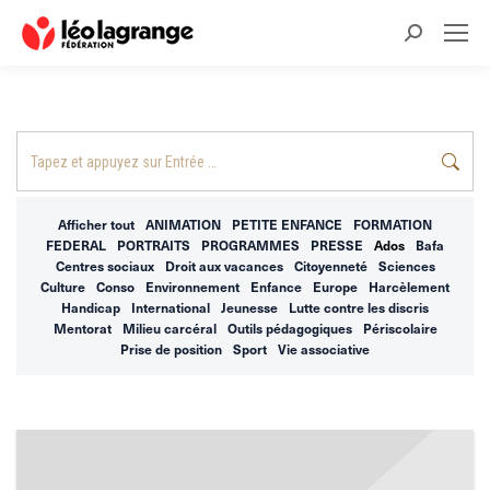
Recherche
:
Recherche
:
Afficher tout
ANIMATION
PETITE ENFANCE
FORMATION
FEDERAL
PORTRAITS
PROGRAMMES
PRESSE
Ados
Bafa
Centres sociaux
Droit aux vacances
Citoyenneté
Sciences
Culture
Conso
Environnement
Enfance
Europe
Harcèlement
Handicap
International
Jeunesse
Lutte contre les discris
Mentorat
Milieu carcéral
Outils pédagogiques
Périscolaire
Prise de position
Sport
Vie associative