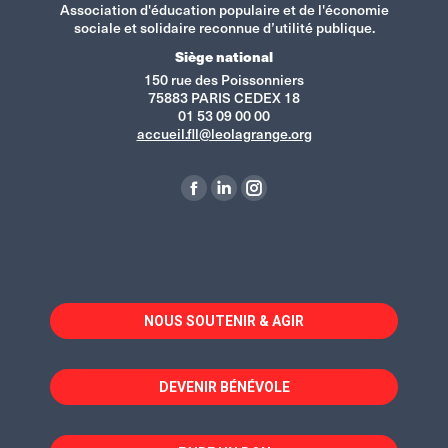
Association d'éducation populaire et de l'économie
sociale et solidaire reconnue d’utilité publique.
Siège national
150 rue des Poissonniers
75883 PARIS CEDEX 18
01 53 09 00 00
accueil.fll@leolagrange.org
Retrouvez-nous sur :
La
La
La
page
page
page
Facebook
LinkedIn
Instagram
s'ouvre
s'ouvre
s'ouvre
dans
dans
dans
NOUS SOUTENIR & AGIR
une
une
une
nouvelle
nouvelle
nouvelle
fenêtre
fenêtre
fenêtre
DEVENIR BÉNÉVOLE