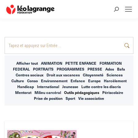
Recherche
:
Recherche
:
Afficher tout
ANIMATION
PETITE ENFANCE
FORMATION
FEDERAL
PORTRAITS
PROGRAMMES
PRESSE
Ados
Bafa
Centres sociaux
Droit aux vacances
Citoyenneté
Sciences
Culture
Conso
Environnement
Enfance
Europe
Harcèlement
Handicap
International
Jeunesse
Lutte contre les discris
Mentorat
Milieu carcéral
Outils pédagogiques
Périscolaire
Prise de position
Sport
Vie associative