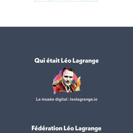
Partager
Partager
Partager
Partager
sur
sur
sur
sur
Facebook
X
WhatsApp
LinkedIn
Qui était Léo Lagrange
Le musée digital :
leolagrange.io
Fédération Léo Lagrange