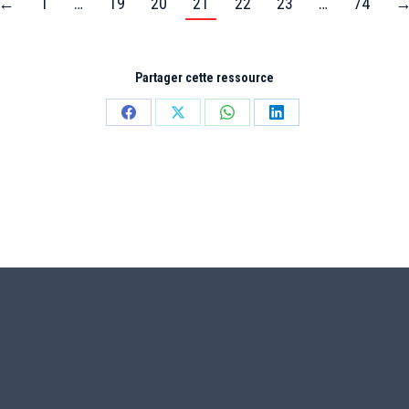
←
1
…
19
20
21
22
23
…
74
Partager cette ressource
Partager
Partager
Partager
Partager
sur
sur
sur
sur
Facebook
X
WhatsApp
LinkedIn