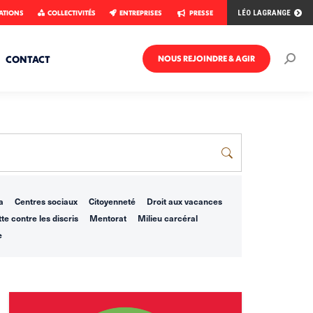
ATIONS
COLLECTIVITÉS
ENTREPRISES
PRESSE
LÉO LAGRANGE
CONTACT
NOUS REJOINDRE & AGIR
Rech
:
a
Centres sociaux
Citoyenneté
Droit aux vacances
te contre les discris
Mentorat
Milieu carcéral
e