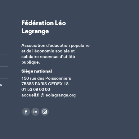
Fédération Léo
Lagrange
Association d'éducation populaire
et de l'économie sociale et
solidaire reconnue d’utilité
publique.
Siège national
150 rue des Poissonniers
75883 PARIS CEDEX 18
s
01 53 09 00 00
accueil.fll@leolagrange.org
Retrouvez-nous sur :
La
La
La
page
page
page
Facebook
LinkedIn
Instagram