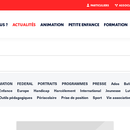
PARTICULIERS
ASSOCI
US ?
ACTUALITÉS
ANIMATION
PETITE ENFANCE
FORMATION
MATION
FEDERAL
PORTRAITS
PROGRAMMES
PRESSE
Ados
Baf
Enfance
Europe
Handicap
Harcèlement
International
Jeunesse
Lut
Outils pédagogiques
Périscolaire
Prise de position
Sport
Vie associativ