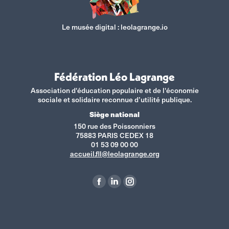
Le musée digital :
leolagrange.io
Fédération Léo Lagrange
Association d'éducation populaire et de l'économie
sociale et solidaire reconnue d’utilité publique.
Siège national
150 rue des Poissonniers
75883 PARIS CEDEX 18
01 53 09 00 00
accueil.fll@leolagrange.org
Retrouvez-nous sur :
La
La
La
page
page
page
Facebook
LinkedIn
Instagram
s'ouvre
s'ouvre
s'ouvre