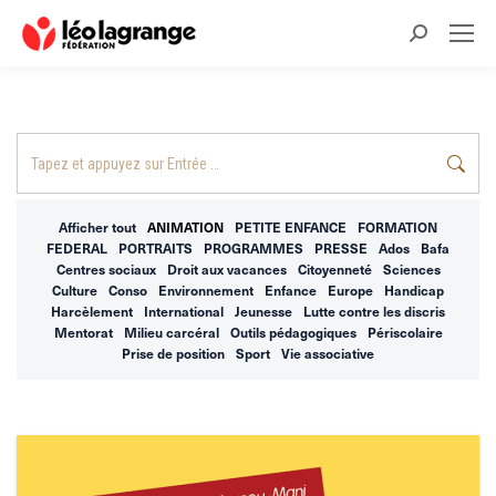
Recherche
:
Recherche
:
Afficher tout
ANIMATION
PETITE ENFANCE
FORMATION
FEDERAL
PORTRAITS
PROGRAMMES
PRESSE
Ados
Bafa
Centres sociaux
Droit aux vacances
Citoyenneté
Sciences
Culture
Conso
Environnement
Enfance
Europe
Handicap
Harcèlement
International
Jeunesse
Lutte contre les discris
Mentorat
Milieu carcéral
Outils pédagogiques
Périscolaire
Prise de position
Sport
Vie associative