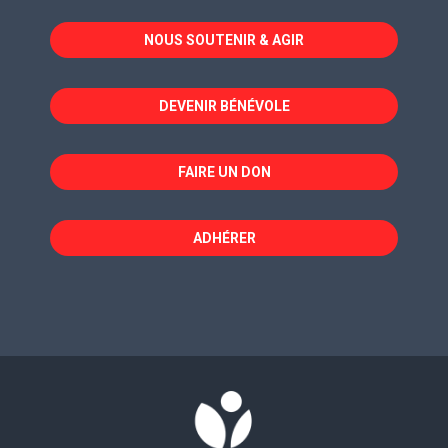
dans
dans
dans
NOUS SOUTENIR & AGIR
une
une
une
nouvelle
nouvelle
nouvelle
fenêtre
fenêtre
fenêtre
DEVENIR BÉNÉVOLE
FAIRE UN DON
ADHÉRER