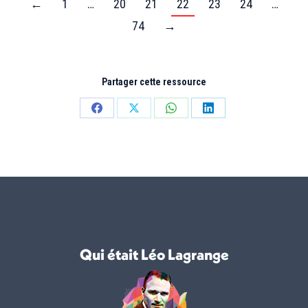
←
1
…
20
21
22
23
24
…
74
→
Partager cette ressource
Partager
Partager
Partager
Partager
sur
sur
sur
sur
Facebook
X
WhatsApp
LinkedIn
Qui était Léo Lagrange