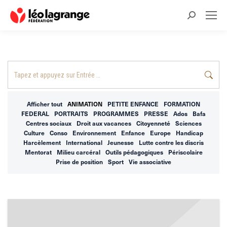
Recherche
:
Recherche
:
Afficher tout
ANIMATION
PETITE ENFANCE
FORMATION
FEDERAL
PORTRAITS
PROGRAMMES
PRESSE
Ados
Bafa
Centres sociaux
Droit aux vacances
Citoyenneté
Sciences
Culture
Conso
Environnement
Enfance
Europe
Handicap
Harcèlement
International
Jeunesse
Lutte contre les discris
Mentorat
Milieu carcéral
Outils pédagogiques
Périscolaire
Prise de position
Sport
Vie associative