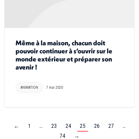
Même à la maison, chacun doit
pouvoir continuer à s’ouvrir sur le
monde extérieur et préparer son
avenir !
ANIMATION
7 mai 2020
←
1
…
23
24
25
26
27
…
74
→