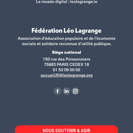
Le musée digital :
leolagrange.io
Fédération Léo Lagrange
Association d'éducation populaire et de l'économie
sociale et solidaire reconnue d’utilité publique.
Siège national
150 rue des Poissonniers
75883 PARIS CEDEX 18
01 53 09 00 00
accueil.fll@leolagrange.org
Retrouvez-nous sur :
La
La
La
page
page
page
Facebook
LinkedIn
Instagram
s'ouvre
s'ouvre
s'ouvre
dans
dans
dans
NOUS SOUTENIR & AGIR
une
une
une