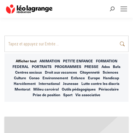
Recherche
:
Recherche
:
Afficher tout
ANIMATION
PETITE ENFANCE
FORMATION
FEDERAL
PORTRAITS
PROGRAMMES
PRESSE
Ados
Bafa
Centres sociaux
Droit aux vacances
Citoyenneté
Sciences
Culture
Conso
Environnement
Enfance
Europe
Handicap
Harcèlement
International
Jeunesse
Lutte contre les discris
Mentorat
Milieu carcéral
Outils pédagogiques
Périscolaire
Prise de position
Sport
Vie associative