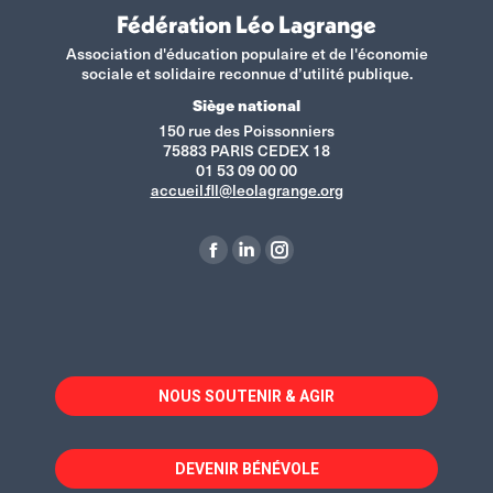
Fédération Léo Lagrange
Association d'éducation populaire et de l'économie
sociale et solidaire reconnue d’utilité publique.
Siège national
150 rue des Poissonniers
75883 PARIS CEDEX 18
01 53 09 00 00
accueil.fll@leolagrange.org
Retrouvez-nous sur :
La
La
La
page
page
page
Facebook
LinkedIn
Instagram
s'ouvre
s'ouvre
s'ouvre
dans
dans
dans
NOUS SOUTENIR & AGIR
une
une
une
nouvelle
nouvelle
nouvelle
fenêtre
fenêtre
fenêtre
DEVENIR BÉNÉVOLE