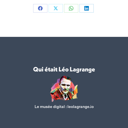
Partager
Partager
Partager
Partager
sur
sur
sur
sur
Facebook
X
WhatsApp
LinkedIn
Qui était Léo Lagrange
Le musée digital :
leolagrange.io