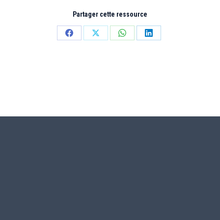
Partager cette ressource
Partager
Partager
Partager
Partager
sur
sur
sur
sur
Facebook
X
WhatsApp
LinkedIn