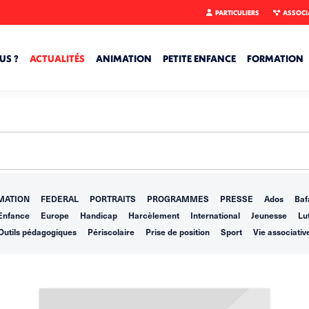
PARTICULIERS
ASSOCI
US ?
ACTUALITÉS
ANIMATION
PETITE ENFANCE
FORMATION
MATION
FEDERAL
PORTRAITS
PROGRAMMES
PRESSE
Ados
Baf
Enfance
Europe
Handicap
Harcèlement
International
Jeunesse
Lut
Outils pédagogiques
Périscolaire
Prise de position
Sport
Vie associativ