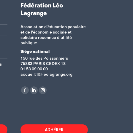
Fédération Léo
Lagrange
Association d'éducation populaire
et de l'économie sociale et
solidaire reconnue d’utilité
publique.
Siège national
150 rue des Poissonniers
75883 PARIS CEDEX 18
s
01 53 09 00 00
accueil.fll@leolagrange.org
Retrouvez-nous sur :
La
La
La
page
page
page
Facebook
LinkedIn
Instagram
s'ouvre
s'ouvre
s'ouvre
dans
dans
dans
ADHÉRER
une
une
une