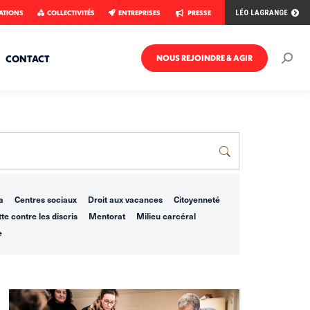
ATIONS
COLLECTIVITÉS
ENTREPRISES
PRESSE
LÉO LAGRANGE
CONTACT
NOUS REJOINDRE & AGIR
Rech
:
a
Centres sociaux
Droit aux vacances
Citoyenneté
te contre les discris
Mentorat
Milieu carcéral
e