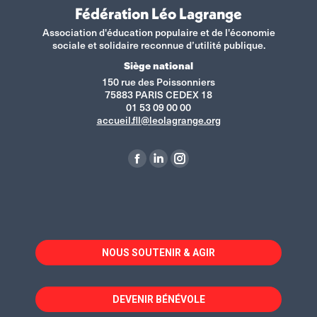
Fédération Léo Lagrange
Association d'éducation populaire et de l'économie
sociale et solidaire reconnue d’utilité publique.
Siège national
150 rue des Poissonniers
75883 PARIS CEDEX 18
01 53 09 00 00
accueil.fll@leolagrange.org
Retrouvez-nous sur :
La
La
La
page
page
page
Facebook
LinkedIn
Instagram
s'ouvre
s'ouvre
s'ouvre
dans
dans
dans
NOUS SOUTENIR & AGIR
une
une
une
nouvelle
nouvelle
nouvelle
fenêtre
fenêtre
fenêtre
DEVENIR BÉNÉVOLE