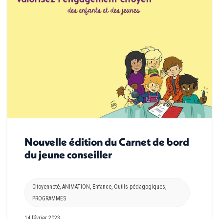
Nouvelle édition du Carnet de bord
du jeune conseiller
Citoyenneté
,
ANIMATION
,
Enfance
,
Outils pédagogiques
,
PROGRAMMES
14 février 2023