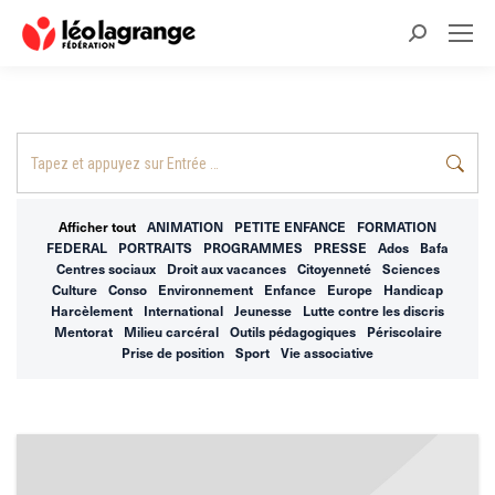
Recherche
:
Recherche
:
Afficher tout
ANIMATION
PETITE ENFANCE
FORMATION
FEDERAL
PORTRAITS
PROGRAMMES
PRESSE
Ados
Bafa
Centres sociaux
Droit aux vacances
Citoyenneté
Sciences
Culture
Conso
Environnement
Enfance
Europe
Handicap
Harcèlement
International
Jeunesse
Lutte contre les discris
Mentorat
Milieu carcéral
Outils pédagogiques
Périscolaire
Prise de position
Sport
Vie associative