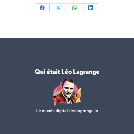
Partager
Partager
Partager
Partager
sur
sur
sur
sur
Facebook
X
WhatsApp
LinkedIn
Qui était Léo Lagrange
Le musée digital :
leolagrange.io