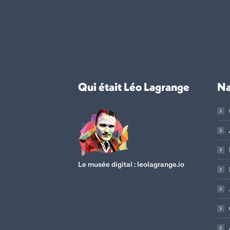
Qui était Léo Lagrange
Na
Le musée digital :
leolagrange.io