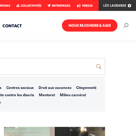
ATIONS
COLLECTIVITÉS
ENTREPRISES
PRESSE
LÉO LAGRANGE
CONTACT
NOUS REJOINDRE & AGIR
Rech
:
a
Centres sociaux
Droit aux vacances
Citoyenneté
te contre les discris
Mentorat
Milieu carcéral
e