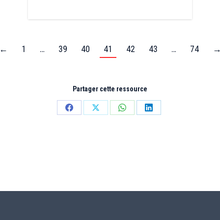
←
1
…
39
40
41
42
43
…
74
Partager cette ressource
Partager
Partager
Partager
Partager
sur
sur
sur
sur
Facebook
X
WhatsApp
LinkedIn