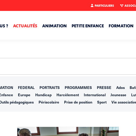
PARTICULIERS
ASSOCI
US ?
ACTUALITÉS
ANIMATION
PETITE ENFANCE
FORMATION
MATION
FEDERAL
PORTRAITS
PROGRAMMES
PRESSE
Ados
Baf
Enfance
Europe
Handicap
Harcèlement
International
Jeunesse
Lut
Outils pédagogiques
Périscolaire
Prise de position
Sport
Vie associativ