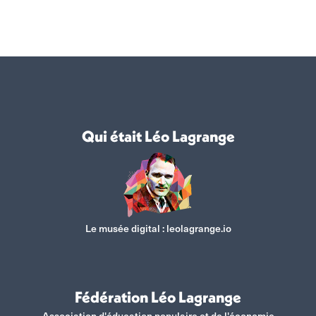
sur
sur
sur
sur
Facebook
X
WhatsApp
LinkedIn
Qui était Léo Lagrange
Le musée digital :
leolagrange.io
Fédération Léo Lagrange
Association d'éducation populaire et de l'économie