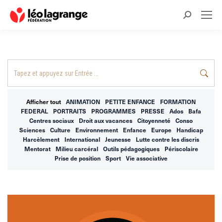
Recherche
:
Recherche
:
Afficher tout
ANIMATION
PETITE ENFANCE
FORMATION
FEDERAL
PORTRAITS
PROGRAMMES
PRESSE
Ados
Bafa
Centres sociaux
Droit aux vacances
Citoyenneté
Conso
Sciences
Culture
Environnement
Enfance
Europe
Handicap
Harcèlement
International
Jeunesse
Lutte contre les discris
Mentorat
Milieu carcéral
Outils pédagogiques
Périscolaire
Prise de position
Sport
Vie associative