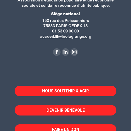
sociale et solidaire reconnue d’utilité publique.
Siège national
150 rue des Poissonniers
75883 PARIS CEDEX 18
01 53 09 00 00
accueil.fll@leolagrange.org
Retrouvez-nous sur :
La
La
La
page
page
page
Facebook
LinkedIn
Instagram
s'ouvre
s'ouvre
s'ouvre
dans
dans
dans
NOUS SOUTENIR & AGIR
une
une
une
nouvelle
nouvelle
nouvelle
fenêtre
fenêtre
fenêtre
DEVENIR BÉNÉVOLE
FAIRE UN DON