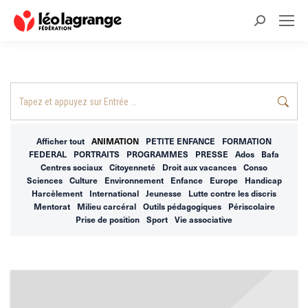
Recherche
:
Recherche
:
Afficher tout
ANIMATION
PETITE ENFANCE
FORMATION
FEDERAL
PORTRAITS
PROGRAMMES
PRESSE
Ados
Bafa
Centres sociaux
Citoyenneté
Droit aux vacances
Conso
Sciences
Culture
Environnement
Enfance
Europe
Handicap
Harcèlement
International
Jeunesse
Lutte contre les discris
Mentorat
Milieu carcéral
Outils pédagogiques
Périscolaire
Prise de position
Sport
Vie associative