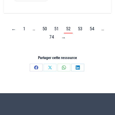
←
1
…
50
51
52
53
54
…
74
→
Partager cette ressource
Partager
Partager
Partager
Partager
sur
sur
sur
sur
Facebook
X
WhatsApp
LinkedIn