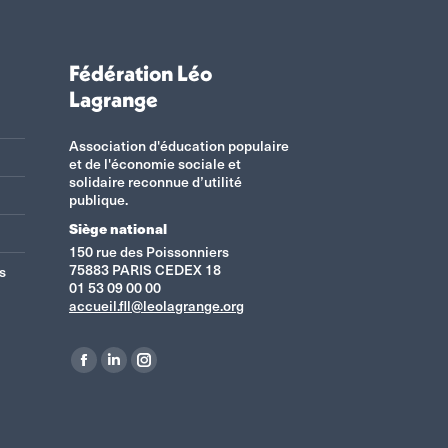
Fédération Léo
Lagrange
Association d'éducation populaire
et de l'économie sociale et
solidaire reconnue d’utilité
publique.
Siège national
150 rue des Poissonniers
75883 PARIS CEDEX 18
s
01 53 09 00 00
accueil.fll@leolagrange.org
Retrouvez-nous sur :
La
La
La
page
page
page
Facebook
LinkedIn
Instagram