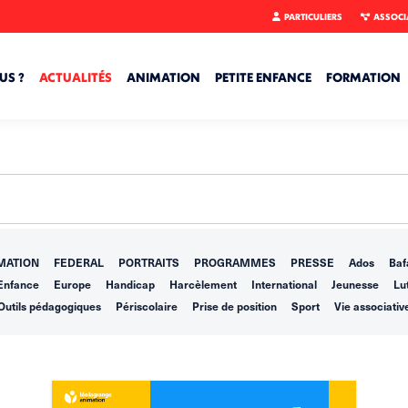
PARTICULIERS
ASSOCI
US ?
ACTUALITÉS
ANIMATION
PETITE ENFANCE
FORMATION
MATION
FEDERAL
PORTRAITS
PROGRAMMES
PRESSE
Ados
Baf
Enfance
Europe
Handicap
Harcèlement
International
Jeunesse
Lut
Outils pédagogiques
Périscolaire
Prise de position
Sport
Vie associativ