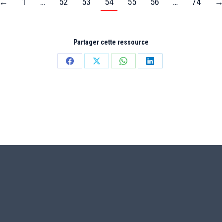
←
1
…
52
53
54
55
56
…
74
Partager cette ressource
Partager
Partager
Partager
Partager
sur
sur
sur
sur
Facebook
X
WhatsApp
LinkedIn