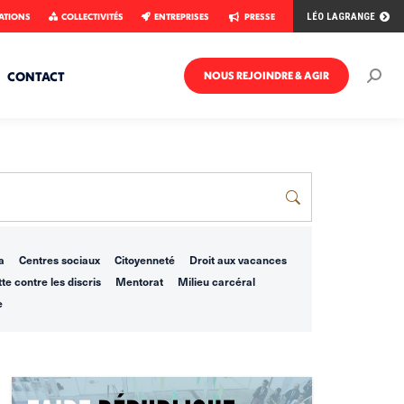
ATIONS
COLLECTIVITÉS
ENTREPRISES
PRESSE
LÉO LAGRANGE
CONTACT
NOUS REJOINDRE & AGIR
Rech
:
a
Centres sociaux
Citoyenneté
Droit aux vacances
te contre les discris
Mentorat
Milieu carcéral
e