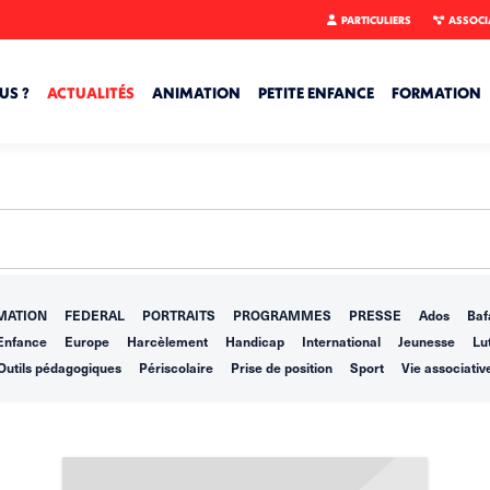
PARTICULIERS
ASSOCI
US ?
ACTUALITÉS
ANIMATION
PETITE ENFANCE
FORMATION
MATION
FEDERAL
PORTRAITS
PROGRAMMES
PRESSE
Ados
Baf
Enfance
Europe
Harcèlement
Handicap
International
Jeunesse
Lut
Outils pédagogiques
Périscolaire
Prise de position
Sport
Vie associativ