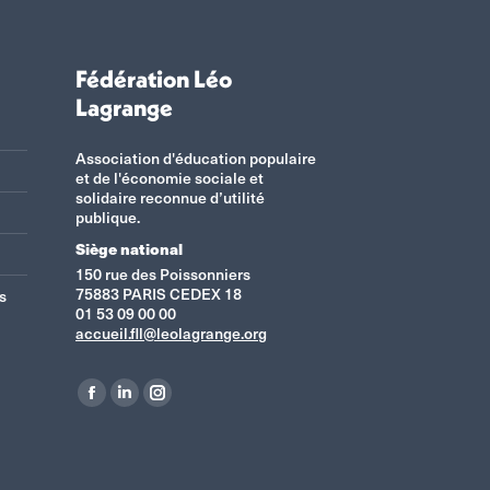
Fédération Léo
Lagrange
Association d'éducation populaire
et de l'économie sociale et
solidaire reconnue d’utilité
publique.
Siège national
150 rue des Poissonniers
75883 PARIS CEDEX 18
s
01 53 09 00 00
accueil.fll@leolagrange.org
Retrouvez-nous sur :
La
La
La
page
page
page
Facebook
LinkedIn
Instagram