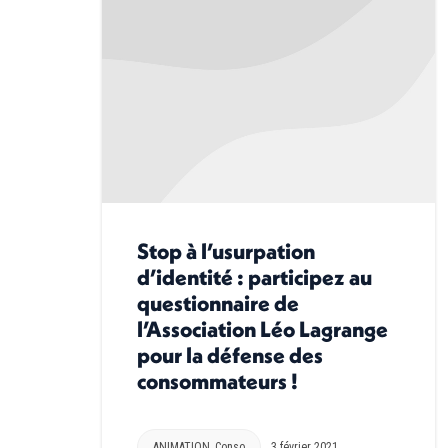
Stop à l’usurpation
d’identité : participez au
questionnaire de
l’Association Léo Lagrange
pour la défense des
consommateurs !
ANIMATION
,
Conso
3 février 2021