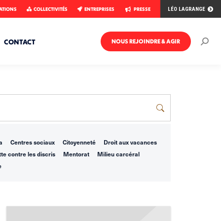
ATIONS
COLLECTIVITÉS
ENTREPRISES
PRESSE
LÉO LAGRANGE
CONTACT
NOUS REJOINDRE & AGIR
Rech
:
a
Centres sociaux
Citoyenneté
Droit aux vacances
te contre les discris
Mentorat
Milieu carcéral
e