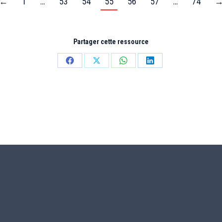
←
1
…
53
54
55
56
57
…
74
Partager cette ressource
Partager
Partager
Partager
Partager
sur
sur
sur
sur
Facebook
X
WhatsApp
LinkedIn