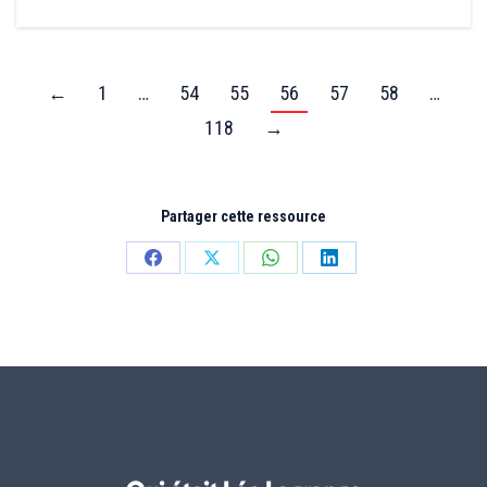
←
1
…
54
55
56
57
58
…
118
→
Partager cette ressource
Partager
Partager
Partager
Partager
sur
sur
sur
sur
Facebook
X
WhatsApp
LinkedIn