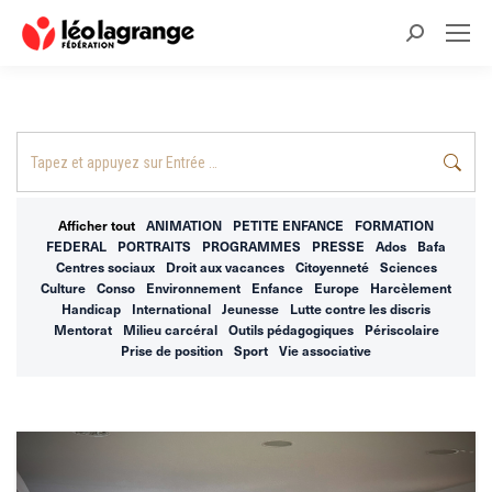
Recherche
:
Recherche
:
Afficher tout
ANIMATION
PETITE ENFANCE
FORMATION
FEDERAL
PORTRAITS
PROGRAMMES
PRESSE
Ados
Bafa
Centres sociaux
Droit aux vacances
Citoyenneté
Sciences
Culture
Conso
Environnement
Enfance
Europe
Harcèlement
Handicap
International
Jeunesse
Lutte contre les discris
Mentorat
Milieu carcéral
Outils pédagogiques
Périscolaire
Prise de position
Sport
Vie associative