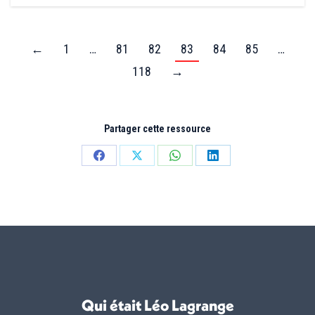
←
1
…
81
82
83
84
85
…
118
→
Partager cette ressource
Partager
Partager
Partager
Partager
sur
sur
sur
sur
Facebook
X
WhatsApp
LinkedIn
Qui était Léo Lagrange