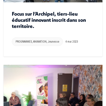
Focus sur l’Archipel, tiers-lieu
éducatif innovant inscrit dans son
territoire.
PROGRAMMES
,
ANIMATION
,
Jeunesse
4 mai 2023