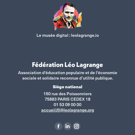
Le musée digital :
leolagrange.io
Fédération Léo Lagrange
Association d'éducation populaire et de l'économie
sociale et solidaire reconnue d’utilité publique.
Siège national
150 rue des Poissonniers
75883 PARIS CEDEX 18
01 53 09 00 00
accueil.fll@leolagrange.org
Retrouvez-nous sur :
La
La
La