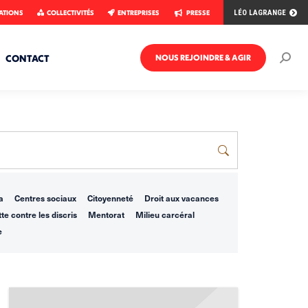
ATIONS
COLLECTIVITÉS
ENTREPRISES
PRESSE
LÉO LAGRANGE
CONTACT
NOUS REJOINDRE & AGIR
Rech
:
a
Centres sociaux
Citoyenneté
Droit aux vacances
te contre les discris
Mentorat
Milieu carcéral
e