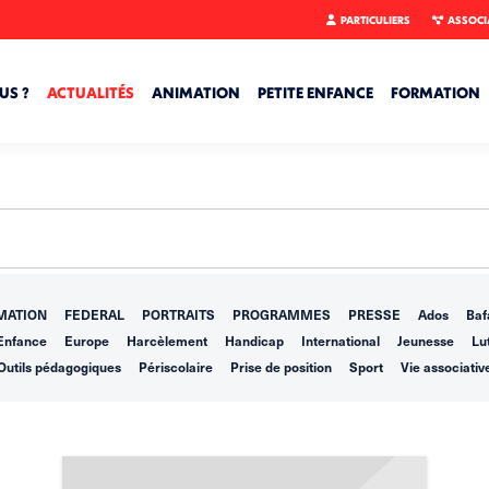
PARTICULIERS
ASSOCI
US ?
ACTUALITÉS
ANIMATION
PETITE ENFANCE
FORMATION
MATION
FEDERAL
PORTRAITS
PROGRAMMES
PRESSE
Ados
Baf
Enfance
Europe
Harcèlement
Handicap
International
Jeunesse
Lut
Outils pédagogiques
Périscolaire
Prise de position
Sport
Vie associativ