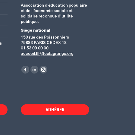
Association d'éducation populaire
et de l'économie sociale et
solidaire reconnue d’utilité
publique.
Siège national
150 rue des Poissonniers
75883 PARIS CEDEX 18
s
01 53 09 00 00
accueil.fll@leolagrange.org
Retrouvez-nous sur :
La
La
La
page
page
page
Facebook
LinkedIn
Instagram
s'ouvre
s'ouvre
s'ouvre
dans
dans
dans
ADHÉRER
une
une
une
nouvelle
nouvelle
nouvelle
fenêtre
fenêtre
fenêtre