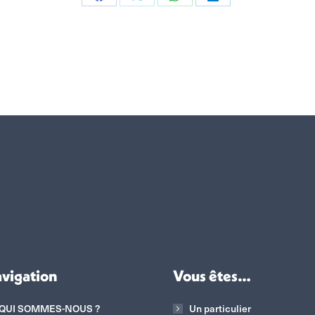
Partager
Partager
Partager
Partager
sur
sur
sur
sur
Facebook
X
WhatsApp
LinkedIn
vigation
Vous êtes…
QUI SOMMES-NOUS ?
Un particulier