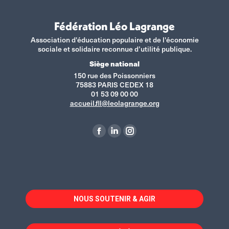
Fédération Léo Lagrange
Association d'éducation populaire et de l'économie
sociale et solidaire reconnue d’utilité publique.
Siège national
150 rue des Poissonniers
75883 PARIS CEDEX 18
01 53 09 00 00
accueil.fll@leolagrange.org
Retrouvez-nous sur :
La
La
La
page
page
page
Facebook
LinkedIn
Instagram
s'ouvre
s'ouvre
s'ouvre
dans
dans
dans
NOUS SOUTENIR & AGIR
une
une
une
nouvelle
nouvelle
nouvelle