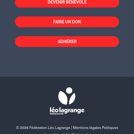
fenêtre
fenêtre
fenêtre
DEVENIR BÉNÉVOLE
FAIRE UN DON
ADHÉRER
© 2026 Fédération Léo Lagrange |
Mentions légales Politiques