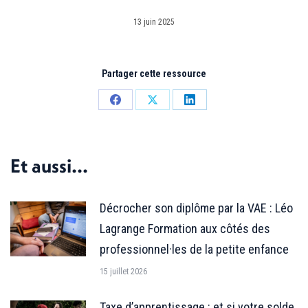
13 juin 2025
Partager cette ressource
Partager
Partager
Partager
sur
sur
sur
Facebook
X
LinkedIn
Et aussi...
Décrocher son diplôme par la VAE : Léo
Lagrange Formation aux côtés des
professionnel·les de la petite enfance
15 juillet 2026
Taxe d’apprentissage : et si votre solde